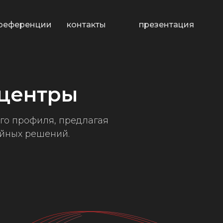
референции
контакты
презентация
 центры
о профиля, предлагая
йных решений.